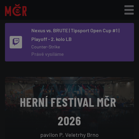
Přejít
k
hlavnímu
H
Hry na MČR
Nexus vs. BRUTE | Tipsport Open Cup #1 |
obsahu
Playoff - 2. kolo LB
Články na PLAYzone.cz
L
Counter-Strike
Jak hrát taky?
Právě vysíláme
Minulé ročníky
A
Herní vybavení MČR
V
Partneři
HERNÍ FESTIVAL MČR 
N
Festival Life!
2026
Í
pavilon P, Veletrhy Brno