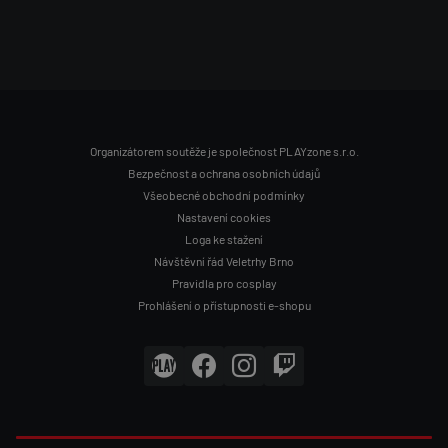
Organizátorem soutěže je společnost PLAYzone s.r.o.
P
Bezpečnost a ochrana osobních údajů
Všeobecné obchodní podmínky
A
Nastavení cookies
Loga ke stažení
Návštěvní řád Veletrhy Brno
T
Pravidla pro cosplay
Prohlášení o přístupnosti e-shopu
I
Č