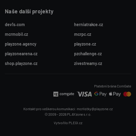
K
Naše další projekty
A
dev1s.com
herniatrakce.cz
mcrmobil.cz
mcrpc.cz
playzone.agency
playzone.cz
playzonearena.cz
pzchallenge.cz
shop.playzone.cz
zivestreamy.cz
Platební brána ComGate
Kontakt pro veškerou komunikaci: mcrlistky@playzone.cz
© 2009 - 2026 PLAYzone s.r.o.
Vytvořilo PLEGI.cz