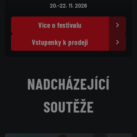
N
20.-22. 11. 2026
A
Více o festivalu
V
Vstupenky k prodeji
I
G
NADCHÁZEJÍCÍ
A
SOUTĚŽE
C
E