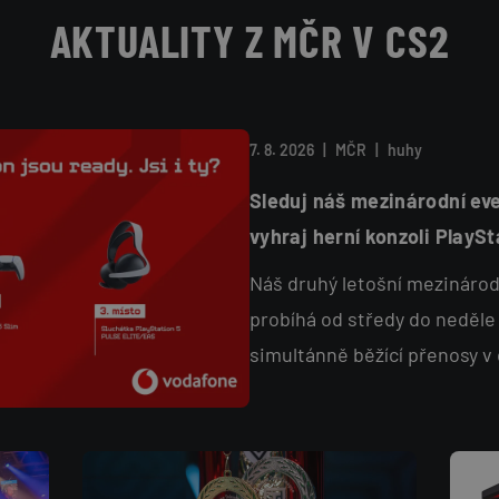
AKTUALITY Z MČR V CS2
7. 8. 2026
|
MČR
|
huhy
Sleduj náš mezinárodní eve
vyhraj herní konzoli PlaySt
Náš druhý letošní mezinárod
probíhá od středy do neděle
simultánně běžící přenosy v
kanále vám sledování zpříje
Quiz, který se vrací s náloží