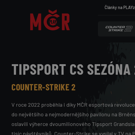
Přejít
H
Články na PLAYz
k
L
hlavnímu
obsahu
A
V
TIPSPORT CS SEZÓNA
N
COUNTER-STRIKE 2
Í
V roce 2022 proběhla i díky MČR esportová revoluce
N
do největšího a nejmodernějšího pavilonu na Brněn
oslavili výherce dvoumilionového Tipsport Grandslam
tisíc návštěvníků. Counter-Strike se vysílal v TV n