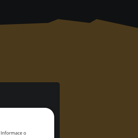
Prizepool
11 000€ (~280 000
 Informace o