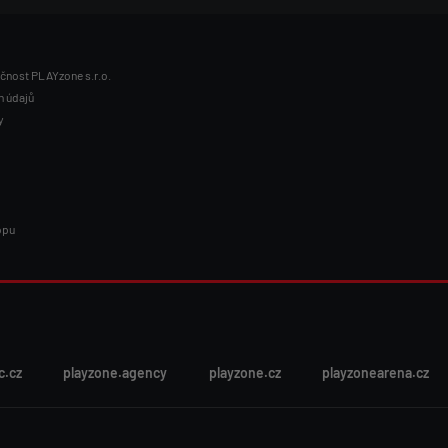
ečnost PLAYzone s.r.o.
h údajů
y
opu
c.cz
playzone.agency
playzone.cz
playzonearena.cz