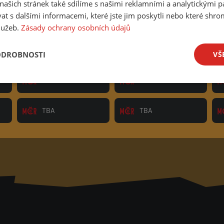
ašich stránek také sdílíme s našimi reklamními a analytickými par
 s dalšími informacemi, které jste jim poskytli nebo které shro
služeb.
Zásady ochrany osobních údajů
TBA
TBA
ODROBNOSTI
VŠ
TBA
TBA
TBA
TBA