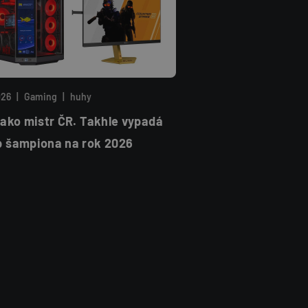
026
|
Gaming
|
huhy
jako mistr ČR. Takhle vypadá
p šampiona na rok 2026