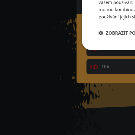
vašem používání n
mohou kombinovat
používání jejich 
TBA
ZOBRAZIT P
TBA
TBA