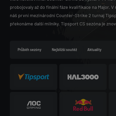
A
probojovaly až do finální fáze kvalifikace na Major. 
V
náš první mezinárodní Counter-Strike 2 turnaj Tips
překonáme další milníky. Tipsport CS sezóna je znov
I
G
Průběh sezóny
Nejbližší soutěž
Aktuality
A
C
E