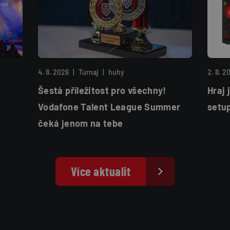
4. 8. 2026
|
Turnaj
|
huhy
2. 8. 2
Šestá příležitost pro všechny!
Hraj 
Vodafone Talent League Summer
setu
čeká jenom na tebe
Více aktualit