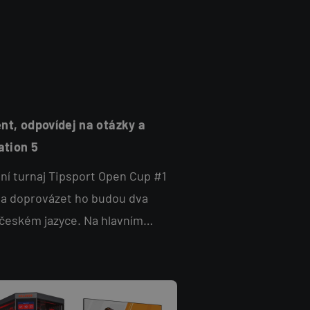
nt, odpovídej na otázky a
ation 5
ní turnaj Tipsport Open Cup #1
 a doprovázet ho budou dva
 českém jazyce. Na hlavním
mní oblíbený Vodafone Talent
 skvělých cen!