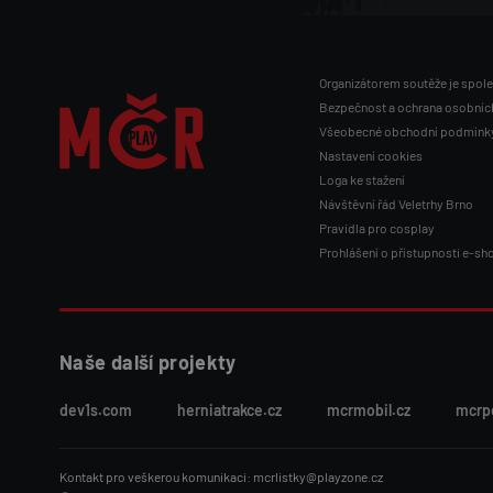
Organizátorem soutěže je spol
P
Bezpečnost a ochrana osobníc
Všeobecné obchodní podmínk
A
Nastavení cookies
Loga ke stažení
Návštěvní řád Veletrhy Brno
T
Pravidla pro cosplay
Prohlášení o přístupnosti e-sh
I
Č
Naše další projekty
dev1s.com
herniatrakce.cz
mcrmobil.cz
mcrp
K
Kontakt pro veškerou komunikaci: mcrlistky@playzone.cz