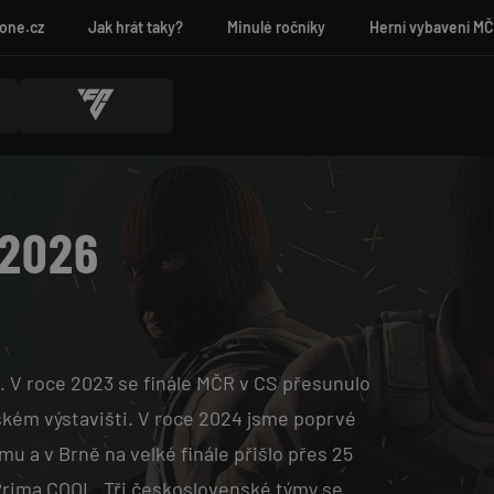
one.cz
Jak hrát taky?
Minulé ročníky
Herní vybavení M
 2026
. V roce 2023 se finále MČR v CS přesunulo
ském výstavišti. V roce 2024 jsme poprvé
u a v Brně na velké finále přišlo přes 25
a Prima COOL. Tři československé týmy se